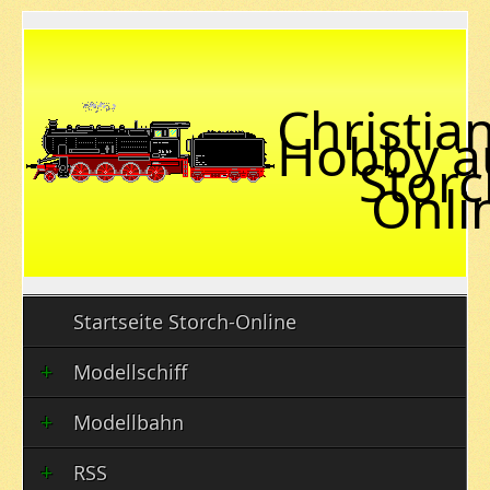
Christian
Hobby a
Storc
Onli
Startseite Storch-Online
Modellschiff
Modellbahn
RSS