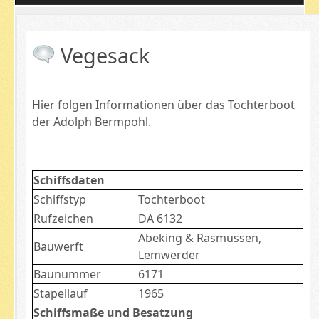
Vegesack
Hier folgen Informationen über das Tochterboot
der Adolph Bermpohl.
Schiffsdaten
Schiffstyp
Tochterboot
Rufzeichen
DA 6132
Abeking & Rasmussen,
Bauwerft
Lemwerder
Baunummer
6171
Stapellauf
1965
Schiffsmaße und Besatzung